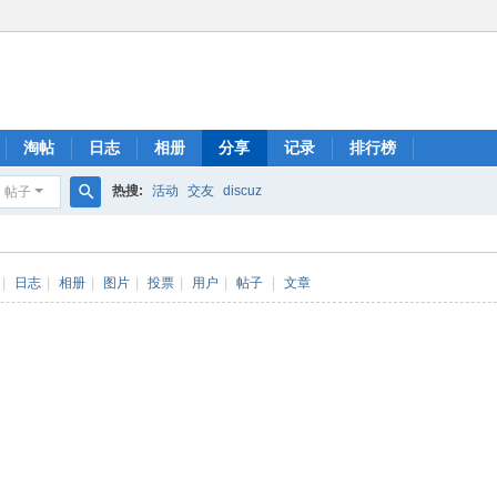
淘帖
日志
相册
分享
记录
排行榜
热搜:
活动
交友
discuz
帖子
搜
索
|
日志
|
相册
|
图片
|
投票
|
用户
|
帖子
|
文章