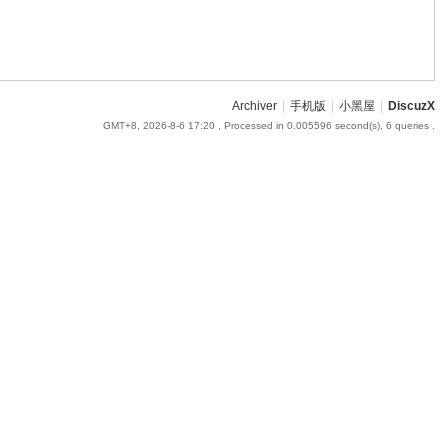
Archiver
|
手机版
|
小黑屋
|
DiscuzX
GMT+8, 2026-8-6 17:20
, Processed in 0.005596 second(s), 6 queries .