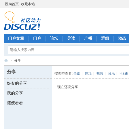
设为首页
收藏本站
门户文章
门户
论坛
导读
广播
群组
动态
›
分享
Di
分享
按类型查看:
全部
|
网址
|
视频
|
音乐
|
Flash
sc
好友的分享
uz
现在还没分享
我的分享
!
B
随便看看
oa
rd