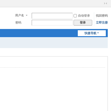
切
换
用户名
自动登录
找回密码
到
窄
密码
立即注册
登录
版
快捷导航