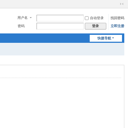
切
换
用户名
自动登录
找回密码
到
窄
密码
立即注册
登录
版
快捷导航