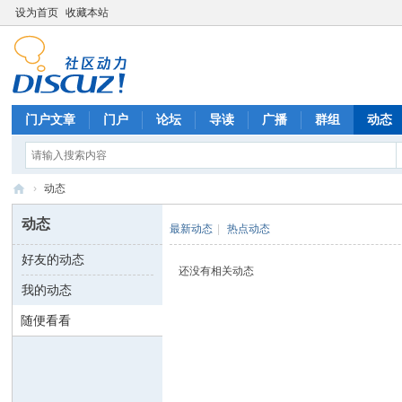
设为首页
收藏本站
门户文章
门户
论坛
导读
广播
群组
动态
›
动态
Di
动态
最新动态
|
热点动态
sc
好友的动态
uz
还没有相关动态
我的动态
!
B
随便看看
oa
rd