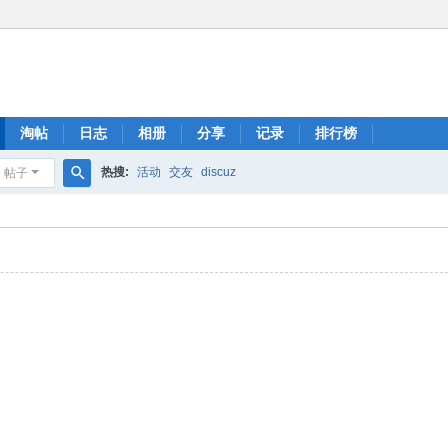
淘帖
日志
相册
分享
记录
排行榜
热搜:
活动
交友
discuz
帖子
搜
索