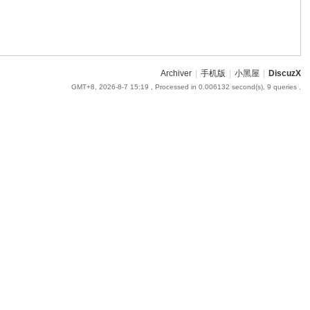
Archiver
|
手机版
|
小黑屋
|
DiscuzX
GMT+8, 2026-8-7 15:19
, Processed in 0.006132 second(s), 9 queries .