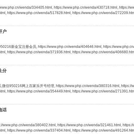
p.cn/wenda/334405.html, https://www.php.cn/wenda/430718.html, https://www.
ml, https://www.php.cn/wenda/517828.html, https://www.php.cn/wenda/272209.html, h
开户
册会员, https://www.php.cn/wenda/404646.html, https://www.php.cn/wenda/
ml, https://www.php.cn/wenda/371936.html, https://www.php.cn/wenda/406680.html, 
上分
网上百家乐开号经理, https://www.php.cn/wenda/380316.html, https://www.php.c
ml, https://www.php.cn/wenda/354449.html, https://www.php.cn/wenda/271391.html, 
电话
hp.cn/wenda/380402.html, https://www.php.cn/wenda/321461.html, https://ww
ml, https://www.php.cn/wenda/337404.html, https://www.php.cn/wenda/491264.html, 