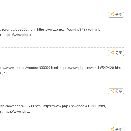
分享
a/502202.html, https://www.php.cn/wenda/378770.html,
 https://www.php.c ...
分享
/www.php.cn/wenda/409099.html, https://www.php.cn/wenda/542420.html,
 ht ...
分享
enda/480588.html, https://www.php.cn/wenda/411386.html,
 https://www.ph ...
分享