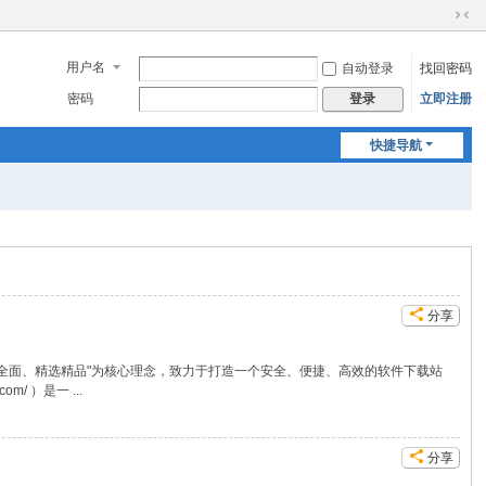
切
换
用户名
自动登录
找回密码
到
窄
密码
立即注册
登录
版
快捷导航
分享
更新、资源全面、精选精品"为核心理念，致力于打造一个安全、便捷、高效的软件下载站
/ ）是一 ...
分享