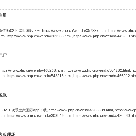
注册
国际下分, https://www.php.cn/wenda/357337.html, https://www.php.cn/wend
ml, https://www.php.cn/wenda/309538.html, https://www.php.cn/wenda/445219.html,
开户
.php.cn/wenda/468268.html, https://www.php.cn/wenda/304282.html, https:/
ml, https://www.php.cn/wenda/543315.html, https://www.php.cn/wenda/465912.html,
客服
国际app下载, https://www.php.cn/wenda/268839.html, https://www.php.cn/w
ml, https://www.php.cn/wenda/308949.html, https://www.php.cn/wenda/486640.html,
分客服现场