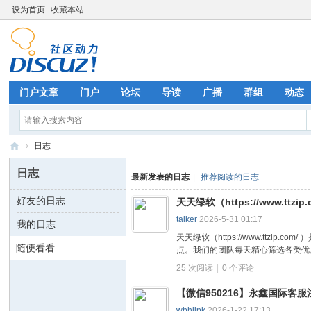
设为首页
收藏本站
门户文章
门户
论坛
导读
广播
群组
动态
›
日志
Di
日志
最新发表的日志
|
推荐阅读的日志
sc
好友的日志
天天绿软（https://www.t
uz
taiker
2026-5-31 01:17
我的日志
!
天天绿软（https://www.t
B
随便看看
点。我们的团队每天精心筛选各类优质软件，
oa
25 次阅读
|
0
个评论
rd
【微信950216】永鑫国际客服
wbhljpk
2026-1-22 17:13